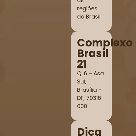
as
regiões
do Brasil.
Complexo
Brasil
21
Q. 6 – Asa
Sul,
Brasília –
DF, 70316-
000
Dica