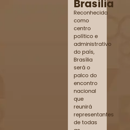
Brasilia
Reconhecida
como
centro
político e
administrativo
do país,
Brasília
será o
palco do
encontro
nacional
que
reunirá
representantes
de todas