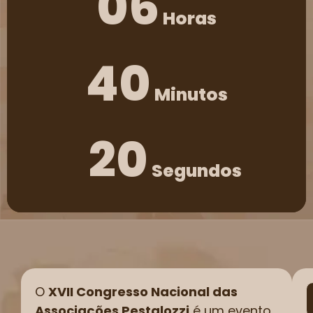
06
Horas
40
Minutos
20
Segundos
O
XVII Congresso Nacional das
Associações Pestalozzi
é um evento