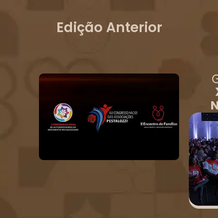
Edição Anterior
G
N