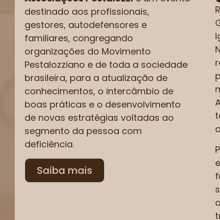
R
destinado aos profissionais,
G
gestores, autodefensores e
I
familiares, congregando
N
organizações do Movimento
r
Pestalozziano e de toda a sociedade
p
brasileira, para a atualização de
m
conhecimentos, o intercâmbio de
A
boas práticas e o desenvolvimento
t
de novas estratégias voltadas ao
c
segmento da pessoa com
deficiência.
P
e
Saiba mais
s
a
t